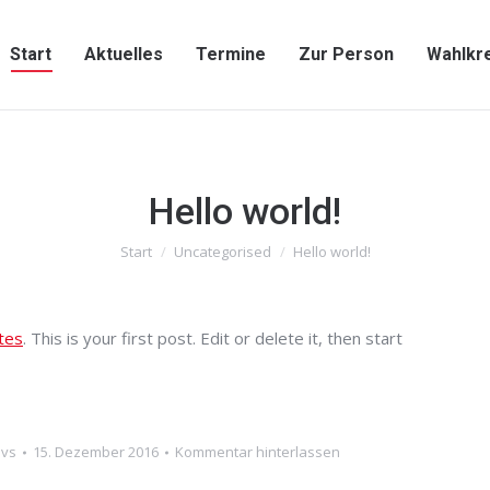
Start
Aktuelles
Termine
Zur Person
Wahlkr
Start
Aktuelles
Termine
Zur Person
Wahlkr
Hello world!
Sie befinden sich hier:
Start
Uncategorised
Hello world!
tes
. This is your first post. Edit or delete it, then start
evs
15. Dezember 2016
Kommentar hinterlassen